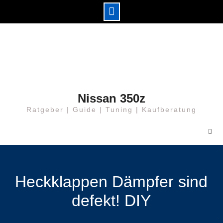
Skip
to
content
Nissan 350z
Ratgeber | Guide | Tuning | Kaufberatung
Heckklappen Dämpfer sind
defekt! DIY