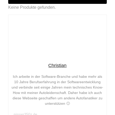
Keine Produkte gefunden.
Christian
Ich arbeite in der Software-Branche und habe mehr als
10 Jahre Berufserfahrung in der Softwareentwicklung
und verbinde seit einige Jahren mein technisches Know-
How mit meiner Autoleidenschaft. Daher habe ich auch
diese Webseite geschaffen um andere Autofanatiker zu
unterstützen 🙂
nissan350z.de