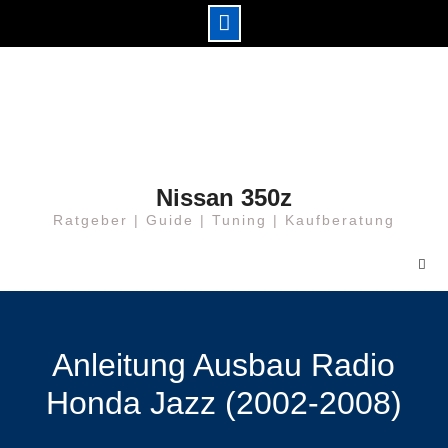
Skip
to
content
Nissan 350z
Ratgeber | Guide | Tuning | Kaufberatung
Anleitung Ausbau Radio
Honda Jazz (2002-2008)