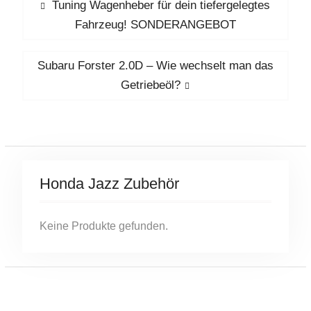
Beitragsnavigation
Previous
Tuning Wagenheber für dein tiefergelegtes
post:
Fahrzeug! SONDERANGEBOT
Next
Subaru Forster 2.0D – Wie wechselt man das
post:
Getriebeöl?
Honda Jazz Zubehör
Keine Produkte gefunden.