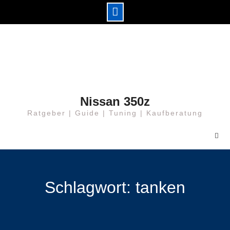
Skip
to
content
Nissan 350z
Ratgeber | Guide | Tuning | Kaufberatung
Schlagwort: tanken