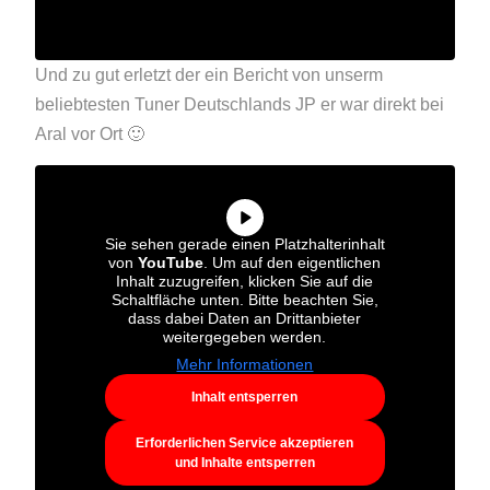
Und zu gut erletzt der ein Bericht von unserm
beliebtesten Tuner Deutschlands JP er war direkt bei
Aral vor Ort 🙂
Sie sehen gerade einen Platzhalterinhalt
von
YouTube
. Um auf den eigentlichen
Inhalt zuzugreifen, klicken Sie auf die
Schaltfläche unten. Bitte beachten Sie,
dass dabei Daten an Drittanbieter
weitergegeben werden.
Mehr Informationen
Inhalt entsperren
Erforderlichen Service akzeptieren
und Inhalte entsperren